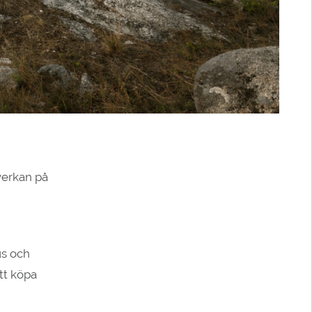
verkan på
us och
tt köpa