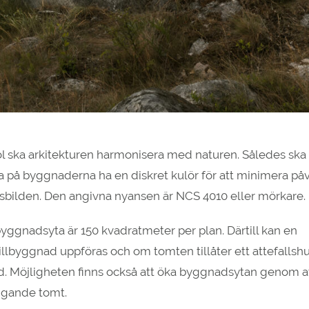
ol ska arkitekturen harmonisera med naturen. Således ska
a på byggnaderna ha en diskret kulör för att minimera på
sbilden. Den angivna nyansen är NCS 4010 eller mörkare.
byggnadsyta är 150 kvadratmeter per plan. Därtill kan en
tillbyggnad uppföras och om tomten tillåter ett attefallsh
d. Möjligheten finns också att öka byggnadsytan genom a
iggande tomt.