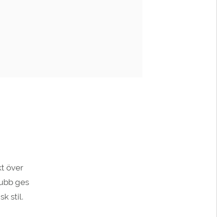
t över
lubb ges
k stil.