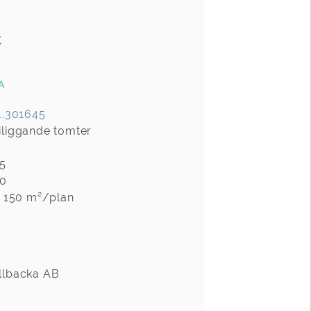
t
A
1.301645
iliggande tomter
25
70
k: 150 m²/plan
ällbacka AB