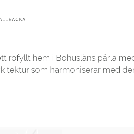
JÄLLBACKA
ett rofyllt hem i Bohusläns pärla me
arkitektur som harmoniserar med de