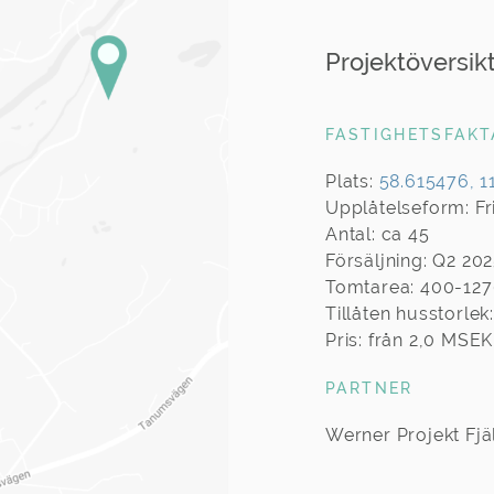
Projektöversik
FASTIGHETSFAKT
Plats:
58.615476, 1
Upplåtelseform: Fr
Antal: ca 45
Försäljning: Q2 20
Tomtarea: 400-12
Tillåten husstorle
Pris: från 2,0 MSEK
PARTNER
Werner Projekt Fj