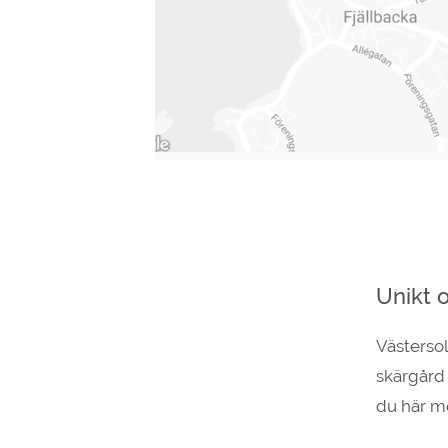
Unikt 
Västersol
skärgård 
du här mö