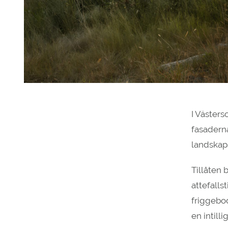
I Västers
fasadern
landskap
Tillåten 
attefalls
friggebo
en intill